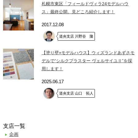
札幌市東区「フィールドヴィラ24モデルハウ
ス」最終公開。見どころ紹介します！
2017.12.08
道央支店 川野谷 隆
【塗り壁×モデルハウス】ウィズランドあずさモ
デルで“シルクプラスター ヴェルサイユⅡ”を採
用します！
2025.06.17
道央支店 山口 拓人
支店一覧
企画