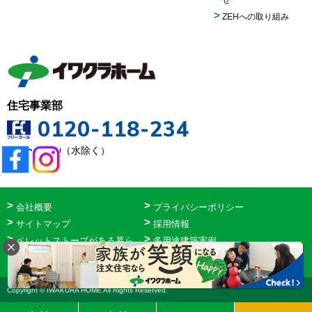
ZEHへの取り組み
住宅事業部
0120-118-234
9:00〜18:00（水除く）
会社概要
プライバシーポリシー
サイトマップ
採用情報
ペレットストーブがある暮ら
多用途建築実例
し
ホテルニューバジェット
Copyright © IWAKURA HOME All Rights Reserved.