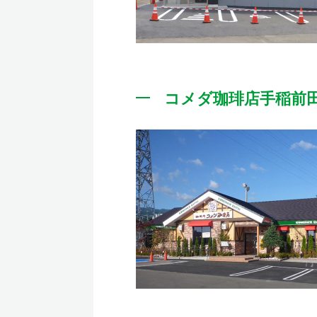
コメダ珈琲店手稲前