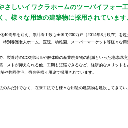
やさしいイワクラホームのツーバイフォー工
く、様々な用途の建築物に採用されています
ン化40周年を迎え、累計着工数も全国で230万戸（2014年3月現在）
、特別養護老人ホーム、医院、幼稚園、スーパーマーケット等様々な用
で、製造時のCO2排出量や解体時の産業廃棄物の削減といった地球環
築コストが抑えられる他、工期も短縮できるなど、経済的なメリットも
店舗や共同住宅、宿舎等様々用途で採用されています。
法のみだけでなく、在来工法でも様々な用途の建築物を建設してきてい