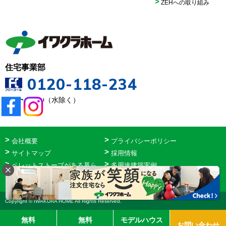
ZEHへの取り組み
住宅事業部
0120-118-234
9:00〜18:00（水除く）
会社概要
プライバシーポリシー
サイトマップ
採用情報
ペレットストーブがある暮ら
多用途建築実例
し
ホテルニューバジェット
Copyright © IWAKURA HOME All Rights Reserved.
無料
無料
モデルハウス
お問い合わせ