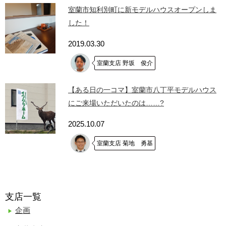
室蘭市知利別町に新モデルハウスオープンしま
した！
2019.03.30
室蘭支店 野坂 俊介
【ある日の一コマ】室蘭市八丁平モデルハウス
にご来場いただいたのは……?
2025.10.07
室蘭支店 菊地 勇基
支店一覧
企画