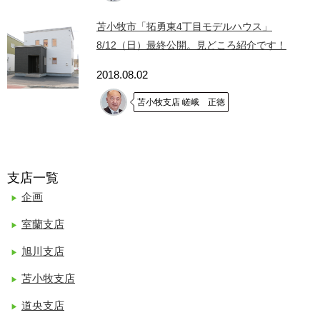
苫小牧市「拓勇東4丁目モデルハウス」
8/12（日）最終公開。見どころ紹介です！
2018.08.02
苫小牧支店 嵯峨 正徳
支店一覧
企画
室蘭支店
旭川支店
苫小牧支店
道央支店