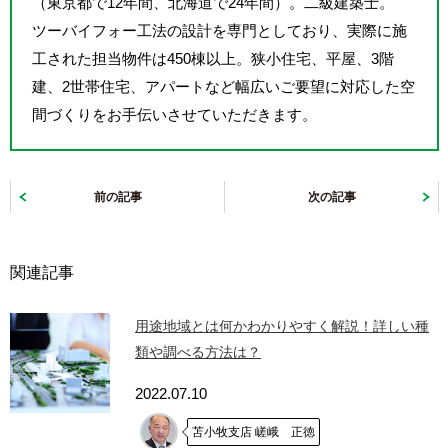
（東京都で12年間、北海道で24年間）。二級建築士。
ツーバイフォー工法の設計を専門としており、実際に施
工された担当物件は450棟以上。狭小住宅、平屋、3階
建、2世帯住宅、アパートなど幅広いご要望に対応した空
間づくりをお手伝いさせていただきます。
前の記事
次の記事
関連記事
用途地域とは何かわかりやすく解説！詳しい種
類や調べる方法は？
2022.07.10
苫小牧支店 嵯峨 正徳