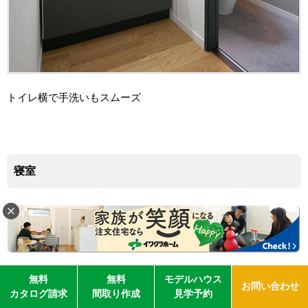
トイレ横で手洗いもスムーズ
寝室
リラックスできる空間づくりと、スペースを有効活用するアイ
デアをチェック！
無料
無料
モデルハウス
お問い合わせ
カタログ請求
間取り作成
見学予約
照明の工夫