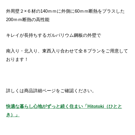
外周壁２×６材の140ｍｍに外側に60ｍｍ断熱をプラスした
200ｍｍ断熱の高性能
キレイが長持ちするガルバリウム鋼板の外壁で
南入り・北入り、東西入り合わせて全８プランをご用意して
おります！
詳しくは商品詳細ページをご確認ください。
快適な暮らし心地がずっと続く住まい「Hitotoki（ひとと
き）」