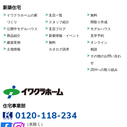
フ
新築住宅
ィ
イワクラホームの家
支店一覧
無料
ー
づくり
スタッフ紹介
間取り作成
ル
公開中モデルハウス
支店ブログ
モデルハウス
ド
商品紹介
新着情報・イベント
見学予約
は
建築実例
無料
オンライン
空
土地情報
カタログ請求
相談
の
その他のお問い合わ
ま
せ
ま
ZEHへの取り組み
に
し
て
く
だ
住宅事業部
0120-118-234
さ
い。
9:00〜18:00（水除く）