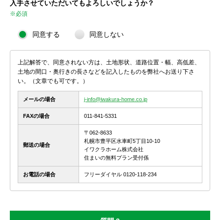
入手させていただいてもよろしいでしょうか？
※必須
同意する
同意しない
上記解答で、同意されない方は、土地形状、道路位置・幅、高低差、
土地の間口・奥行きの長さなどを記入したものを弊社へお送り下さ
い。（文章でも可です。）
メールの場合
j-info@iwakura-home.co.jp
FAXの場合
011-841-5331
〒062-8633
札幌市豊平区水車町5丁目10-10
郵送の場合
イワクラホーム株式会社
住まいの無料プラン受付係
お電話の場合
フリーダイヤル 0120-118-234