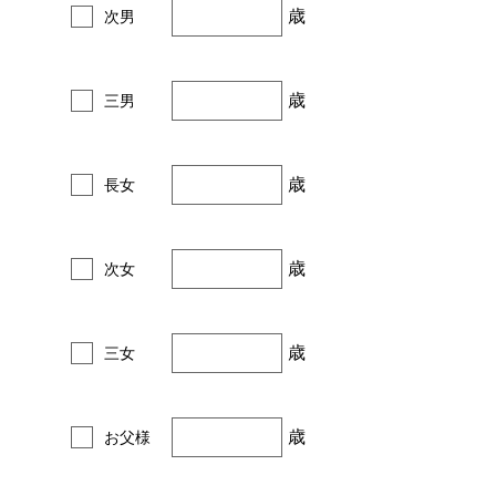
歳
次男
歳
三男
歳
長女
歳
次女
歳
三女
歳
お父様