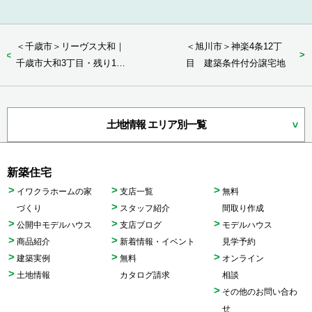
＜千歳市＞リーヴス大和｜
＜旭川市＞神楽4条12丁
千歳市大和3丁目・残り1区
目 建築条件付分譲宅地
画の分譲宅...
土地情報 エリア別一覧
新築住宅
イワクラホームの家
支店一覧
無料
づくり
スタッフ紹介
間取り作成
公開中モデルハウス
支店ブログ
モデルハウス
商品紹介
新着情報・イベント
見学予約
建築実例
無料
オンライン
土地情報
カタログ請求
相談
その他のお問い合わ
せ