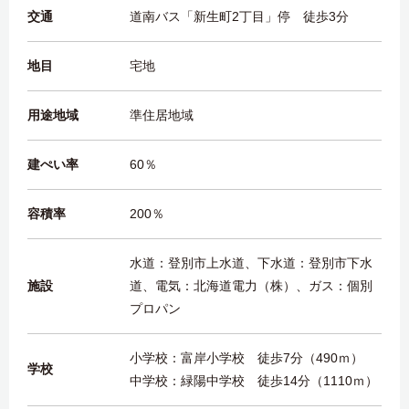
交通
道南バス「新生町2丁目」停 徒歩3分
地目
宅地
用途地域
準住居地域
建ぺい率
60％
容積率
200％
水道：登別市上水道、下水道：登別市下水
施設
道、電気：北海道電力（株）、ガス：個別
プロパン
小学校：富岸小学校 徒歩7分（490ｍ）
学校
中学校：緑陽中学校 徒歩14分（1110ｍ）